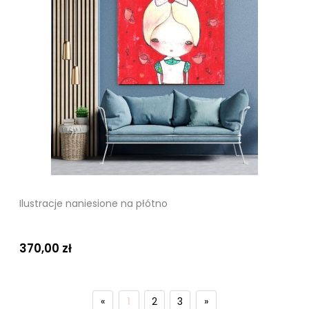
Ilustracje naniesione na płótno
370,00 zł
«
1
2
3
»