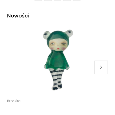
Nowości
Broszka
B