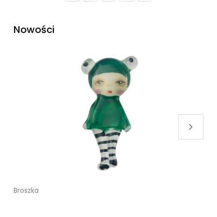
Nowości
Broszka
B