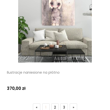
Ilustracje naniesione na płótno
370,00 zł
«
1
2
3
»